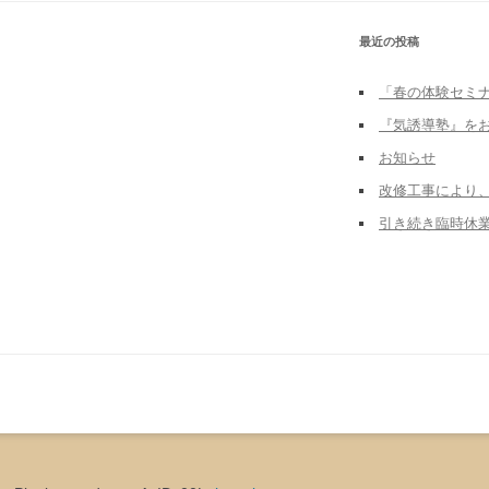
最近の投稿
「春の体験セミ
『気誘導塾』を
お知らせ
改修工事により
引き続き臨時休