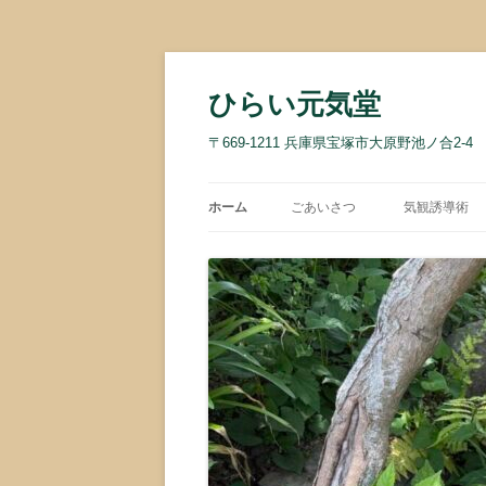
コ
ン
テ
ひらい元気堂
ン
ツ
へ
〒669-1211 兵庫県宝塚市大原野池ノ合2-4 TEL
ス
キ
ッ
プ
ホーム
ごあいさつ
気観誘導術